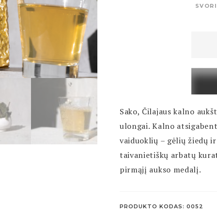
SVOR
produ
kiekis:
Vaiduo
Sako, Čilajaus kalno aukš
ulongai. Kalno atsigabent
vaiduoklių – gėlių žiedų 
taivanietiškų arbatų kura
pirmąjį aukso medalį.
PRODUKTO KODAS:
0052