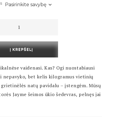
IS
kto
kliukas
Į KREPŠELĮ
tikalnėse vaidenasi. Kas? Ogi nuostabiausi
i nepavyko, bet kelis kilogramus vietinių
ir grietinėlės natų pavidalu – įstengėm. Mūsų
torės Jayme šeimos ūkio šedevras, pelnęs jai