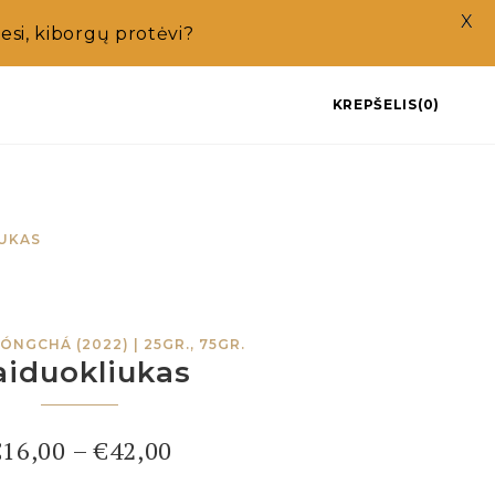
X
si, kiborgų protėvi?
KREPŠELIS(0)
UKAS
ÓNGCHÁ (2022) | 25GR., 75GR.
aiduokliukas
€
16,00
–
€
42,00