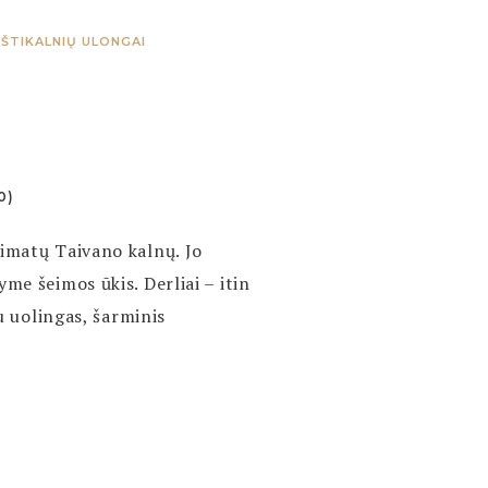
ŠTIKALNIŲ ULONGAI
0)
limatų Taivano kalnų. Jo
me šeimos ūkis. Derliai – itin
u uolingas, šarminis