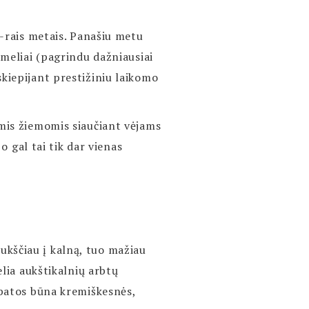
2-rais metais. Panašiu metu
ūmeliai (pagrindu dažniausiai
skiepijant prestižiniu laikomo
omis žiemomis siaučiant vėjams
o gal tai tik dar vienas
ukščiau į kalną, tuo mažiau
elia aukštikalnių arbtų
rbatos būna kremiškesnės,