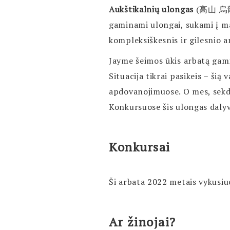
Aukštikalnių ulongas
(高山 烏龍茶|
gaminami ulongai, sukami į ma
kompleksiškesnis ir gilesnio a
Jayme šeimos ūkis arbatą gamin
Situacija tikrai pasikeis – ši
apdovanojimuose. O mes, sekda
Konkursuose šis ulongas daly
Konkursai
Ši arbata 2022 metais vykusiu
Ar žinojai?