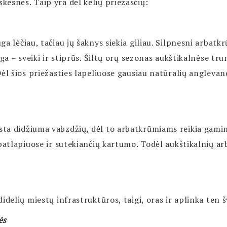
esnės. Taip yra dėl kelių priežasčių:
a lėčiau, tačiau jų šaknys siekia giliau. Silpnesni arbatkr
ga – sveiki ir stiprūs. Šiltų orų sezonas aukštikalnėse tru
ėl šios priežasties lapeliuose gausiau natūralių anglevan
ta didžiuma vabzdžių, dėl to arbatkrūmiams reikia gamin
batlapiuose ir sutekiančių kartumo. Todėl aukštikalnių ar
idelių miestų infrastruktūros, taigi, oras ir aplinka ten š
ės