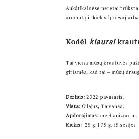
Aukštikalnėse neretai trūksta g
aromatą ir kiek silpnesnį arb
Kodėl
kiaurai
kraut
Tai viena mūsų krautuvės paži
giriamės, kad tai – mūsų draug
Derlius:
2022 pavasaris.
Vieta:
Čilajus, Taivanas.
Apdorojimas:
mechanizuotas.
Kiekis:
25 g. | 75 g. (5 sesijos 