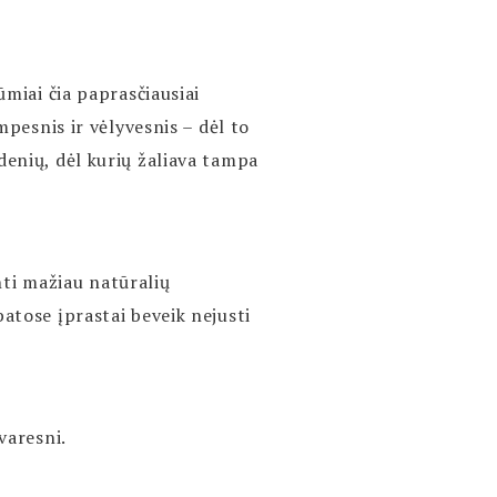
ūmiai čia paprasčiausiai
mpesnis ir vėlyvesnis – dėl to
denių, dėl kurių žaliava tampa
ti mažiau natūralių
batose įprastai beveik nejusti
varesni.