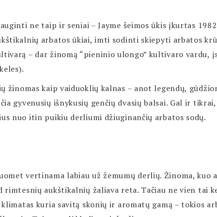
 auginti ne taip ir seniai – Jayme šeimos ūkis įkurtas 198
kštikalnių arbatos ūkiai, imti sodinti skiepyti arbatos kr
ltivarą – dar žinomą “pieninio ulongo” kultivaro vardu, į
keles).
inių žinomas kaip vaiduoklių kalnas – anot legendų, gūdži
čia gyvenusių išnykusių genčių dvasių balsai. Gal ir tikrai, 
ius nuo itin puikiu derliumi džiuginančių arbatos sodų.
suomet vertinama labiau už žemumų derlių. Žinoma, kuo a
d rimtesnių aukštikalnių žaliava reta. Tačiau ne vien tai k
ų klimatas kuria savitą skonių ir aromatų gamą – tokios a