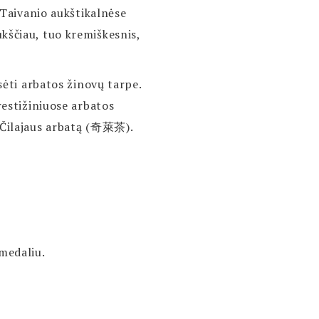
aivanio aukštikalnėse
kščiau, tuo kremiškesnis,
sėti arbatos žinovų tarpe.
restižiniuose arbatos
p Čilajaus arbatą (奇萊茶).
medaliu.