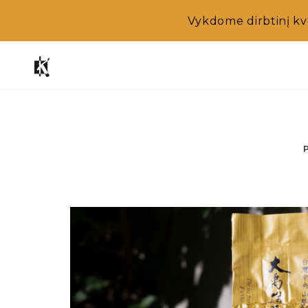
Vykdome dirbtinį kv
Skip
to
content