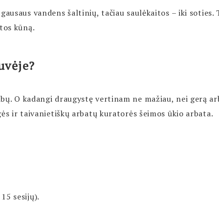
ausaus vandens šaltinių, tačiau saulėkaitos – iki soties. T
atos kūną.
uvėje?
bų. O kadangi draugystę vertinam ne mažiau, nei gerą arb
ės ir taivanietiškų arbatų kuratorės šeimos ūkio arbata.
| 15 sesijų).