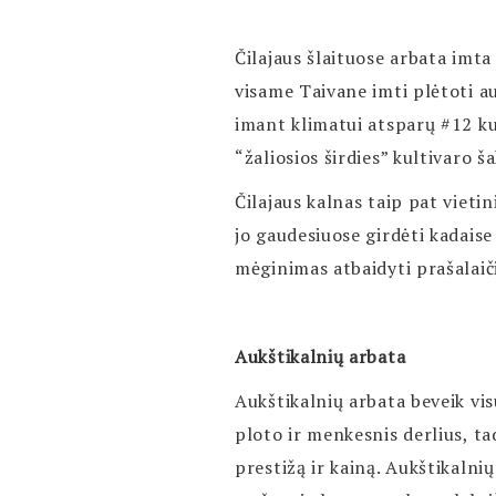
Čilajaus šlaituose arbata imta
visame Taivane imti plėtoti au
imant klimatui atsparų #12 ku
“žaliosios širdies” kultivaro ša
Čilajaus kalnas taip pat viet
jo gaudesiuose girdėti kadaise 
mėginimas atbaidyti prašalaič
Aukštikalnių arbata
Aukštikalnių arbata beveik vi
ploto ir menkesnis derlius, ta
prestižą ir kainą. Aukštikalni