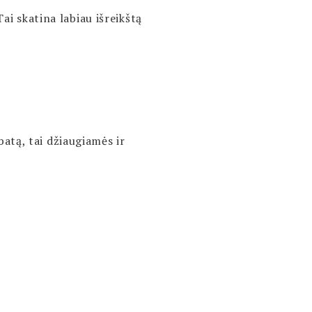
ai skatina labiau išreikštą
atą, tai džiaugiamės ir