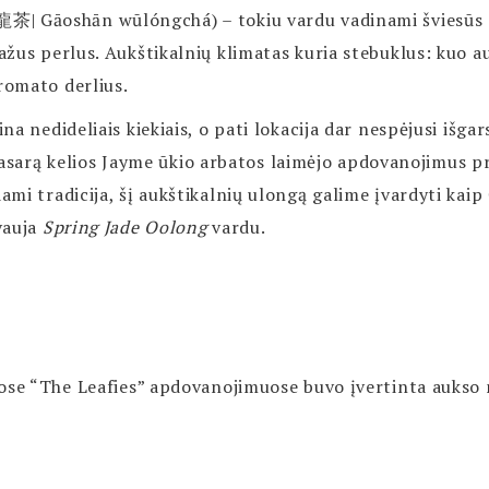
 Gāoshān wūlóngchá) – tokiu vardu vadinami šviesūs T
žus perlus. Aukštikalnių klimatas kuria stebuklus: kuo au
romato derlius.
a nedideliais kiekiais, o pati lokacija dar nespėjusi išgar
ą vasarą kelios Jayme ūkio arbatos laimėjo apdovanojimus p
mi tradicija, šį aukštikalnių ulongą galime įvardyti kai
vauja
Spring Jade Oolong
vardu.
ose “The Leafies” apdovanojimuose buvo įvertinta aukso 