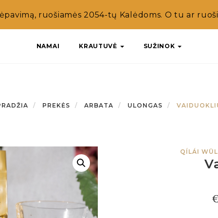
ėpavimą, ruošiamės 2054-tų Kalėdoms. O tu ar ruošie
NAMAI
KRAUTUVĖ
SUŽINOK
PRADŽIA
PREKĖS
ARBATA
ULONGAS
VAIDUOKLI
QÍLÁI WŪL
V