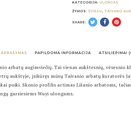
KATEGORIJA:
ULONGAS
ŽYMOS:
ŠVIESU
,
TAIVANO AUK
SHARE:
APRAŠYMAS
PAPILDOMA INFORMACIJA
ATSILIEPIMAI (
nio arbatų augimviečių. Tai vienas aukštesnių, vėsesnio k
etrų aukštyje, įsikūręs mūsų Taivanio arbatų kuratorės Jay
škai puiki. Skonio profilis artimas Lišanio arbatoms, tačia
dingą garsiesiems Wuyi ulongams.