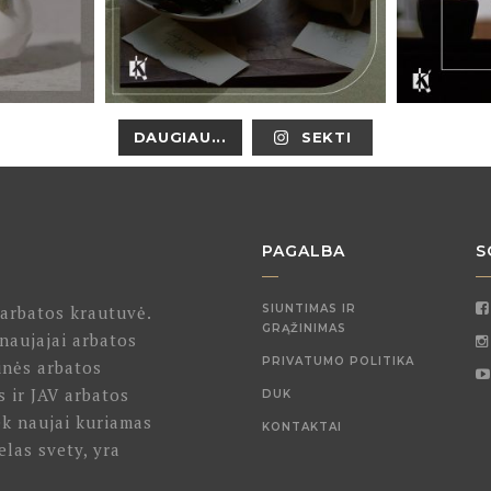
DAUGIAU...
SEKTI
PAGALBA
S
 arbatos krautuvė.
SIUNTIMAS IR
GRĄŽINIMAS
naujajai arbatos
PRIVATUMO POLITIKA
inės arbatos
s ir JAV arbatos
DUK
ek naujai kuriamas
KONTAKTAI
elas svety, yra