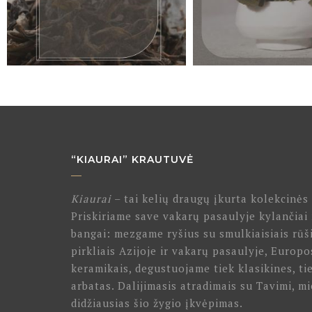
“KIAURAI” KRAUTUVĖ
Kiaurai
– tai kelių draugų įkurta kolekcinės
Priskiriame save vakarų pasaulyje kylančiai 
bangai: mezgame ryšius su smulkiaisiais rūš
pirkliais Azijoje ir vakarų pasaulyje, Europo
keramikais, degustuojame tiek klasikines, ti
arbatas. Dalijimasis atradimais su Tavimi, mi
didžiausias šio žygio įkvėpimas.