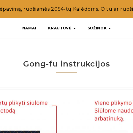
ėpavimą, ruošiamės 2054-tų Kalėdoms. O tu ar ruošie
NAMAI
KRAUTUVĖ
SUŽINOK
Gong-fu instrukcijos