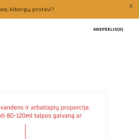
X
si, kiborgų protėvi?
KREPŠELIS(0)